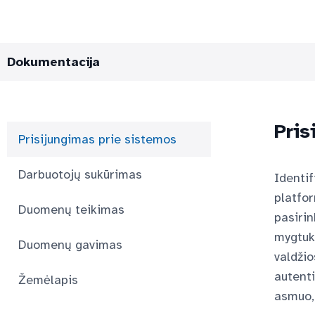
Dokumentacija
Pris
Prisijungimas prie sistemos
Darbuotojų sukūrimas
Identif
platfor
Duomenų teikimas
pasiri
mygtuką
Duomenų gavimas
valdžio
autenti
Žemėlapis
asmuo, 