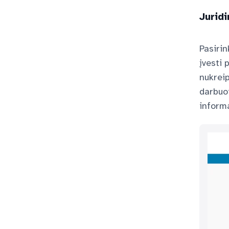
Jurid
Pasirin
įvesti 
nukreip
darbuot
informa