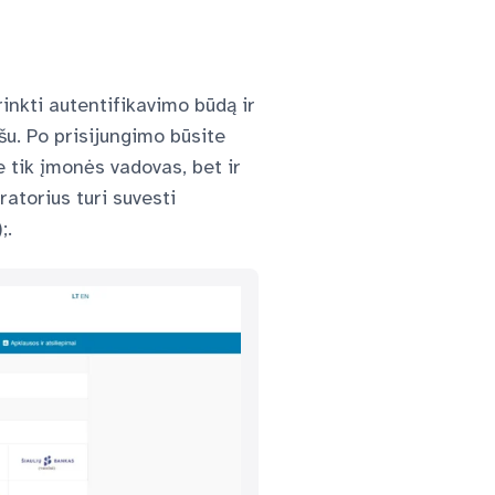
irinkti autentifikavimo būdą ir
šu. Po prisijungimo būsite
e tik įmonės vadovas, bet ir
atorius turi suvesti
);.