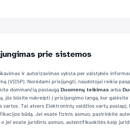
ijungimas prie sistemos
ikavimas ir autorizavimas vyksta per valstybės informac
mą (VIISP). Norėdami prisijungti, naudotojui reikia pa
nkite dominančią paslaugą
Duomenų teikimas
arba
Du
, jūs būsite nukreipti į prisijungimo langą, kur galėsite 
s vartus. Tai atvers Elektroninių valdžios vartų puslapį,
fikacijos būdą. Jei esate fizinis asmuo, pasirinkite auten
o jei esate juridinis asmuo, autentifikuokitės kaip juri