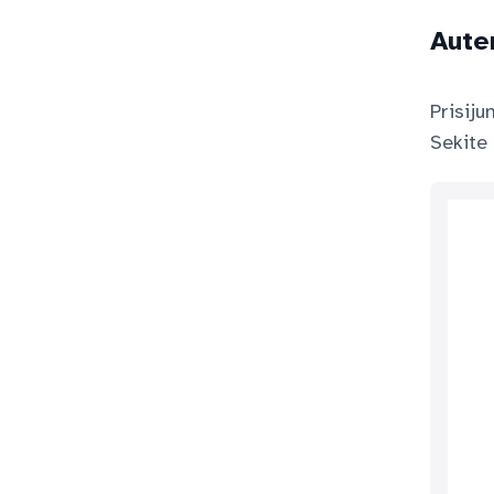
Auten
Prisij
Sekite 