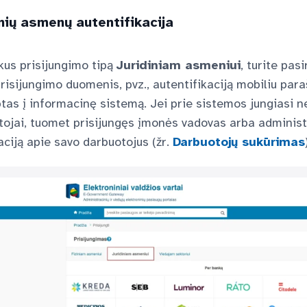
inių asmenų autentifikacija
kus prisijungimo tipą
Juridiniam asmeniui
, turite pas
prisijungimo duomenis, pvz., autentifikaciją mobiliu para
tas į informacinę sistemą. Jei prie sistemos jungiasi n
ojai, tuomet prisijungęs įmonės vadovas arba administr
ciją apie savo darbuotojus (žr.
Darbuotojų sukūrimas