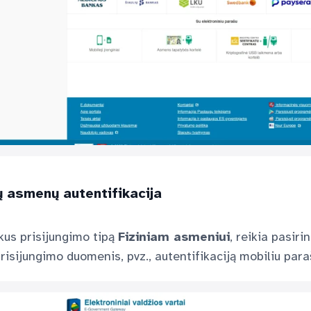
ių asmenų autentifikacija
kus prisijungimo tipą
Fiziniam asmeniui
, reikia pasiri
prisijungimo duomenis, pvz., autentifikaciją mobiliu par