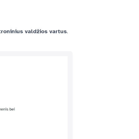
troninius valdžios vartus
.