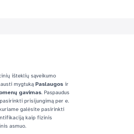
inių išteklių sąveikumo
spausti mygtuką
Paslaugos
ir
omenų gavimas
. Paspaudus
pasirinkti prisijungimą per e.
 kuriame galėsite pasirinkti
tifikaciją kaip fizinis
dinis asmuo.