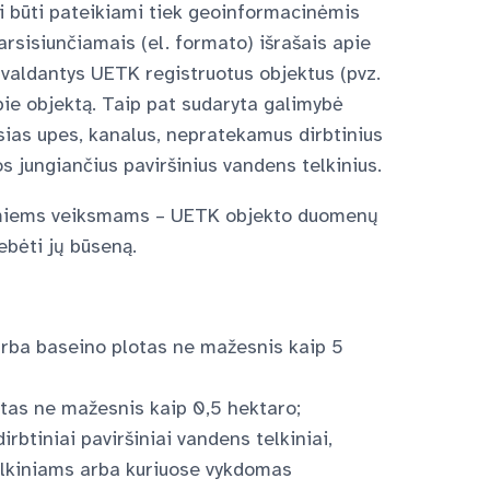
 būti pateikiami tiek geoinformacinėmis
rsisiunčiamais (el. formato) išrašais apie
, valdantys UETK registruotus objektus (pvz.
apie objektą. Taip pat sudaryta galimybė
usias upes, kanalus,
nepratekamus dirbtinius
os jungiančius paviršinius vandens telkinius.
orimiems veiksmams – UETK objekto duomenų
tebėti jų būseną.
 arba baseino plotas ne mažesnis kaip 5
lotas ne mažesnis kaip 0,5 hektaro;
irbtiniai paviršiniai vandens telkiniai,
telkiniams arba kuriuose vykdomas