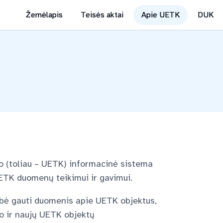
Žemėlapis
Teisės aktai
Apie UETK
DUK
ro (toliau – UETK) informacinė sistema
UETK duomenų teikimui ir gavimui.
bė gauti duomenis apie UETK objektus,
o ir naujų UETK objektų