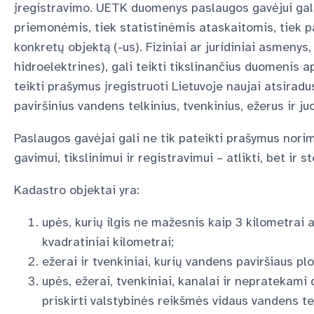
įregistravimo.
UETK duomenys paslaugos gavėjui gali
priemonėmis, tiek statistinėmis ataskaitomis, tiek pa
konkretų objektą (-us). Fiziniai ar juridiniai asmenys
hidroelektrines), gali teikti tikslinančius duomenis 
teikti prašymus įregistruoti Lietuvoje naujai atsirad
paviršinius vandens telkinius, tvenkinius,
ežerus ir ju
Paslaugos gavėjai gali ne tik pateikti prašymus n
gavimui, tikslinimui ir registravimui – atlikti, bet ir s
Kadastro objektai yra:
upės, kurių ilgis ne mažesnis kaip 3 kilometrai
kvadratiniai kilometrai;
ežerai ir tvenkiniai, kurių vandens paviršiaus p
upės, ežerai, tvenkiniai, kanalai ir nepratekami d
priskirti valstybinės reikšmės vidaus vandens 