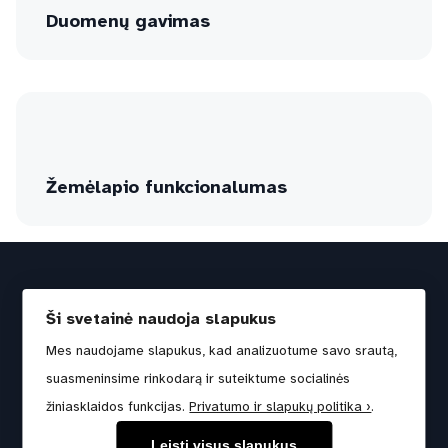
Duomenų gavimas
Žemėlapio funkcionalumas
© 2022-2026, Lietuvos Respublikos aplinkos ministerija
Ši svetainė naudoja slapukus
Duomenys apie įmonę kaupiami ir saugomi Juridinių
Mes naudojame slapukus, kad analizuotume savo srautą,
asmenų registre.
suasmeninsime rinkodarą ir suteiktume socialinės
Įmonės kodas: 188602370 | Adresas: A. Jakšto g. 4,
žiniasklaidos funkcijas.
Privatumo ir slapukų politika ›
.
01105 Vilnius
Leisti visus slapukus