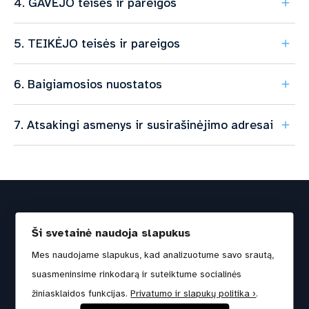
4. GAVĖJO teisės ir pareigos
5. TEIKĖJO teisės ir pareigos
6. Baigiamosios nuostatos
7. Atsakingi asmenys ir susirašinėjimo adresai
© 2022-2026, Lietuvos Respublikos aplinkos ministerija
Ši svetainė naudoja slapukus
Duomenys apie įmonę kaupiami ir saugomi Juridinių
Mes naudojame slapukus, kad analizuotume savo srautą,
asmenų registre.
suasmeninsime rinkodarą ir suteiktume socialinės
Įmonės kodas: 188602370 | Adresas: A. Jakšto g. 4,
žiniasklaidos funkcijas.
Privatumo ir slapukų politika ›
.
01105 Vilnius